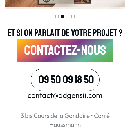
Chic & Bon • Carte de visite
À la maison • Menu Saint
Cuisine Et Vous • Flyer
France Travail • Panneaux
Sylvestre 2025
Novembre 2025
Août 2025
illustratifs
Et si on parlait de votre projet ?
Novembre 2025
Support imprimé / print
Support imprimé / print
Mars 2026
Support imprimé / print
Support imprimé / print
Contactez-nous
09 50 09 18 50
contact@adgensii.com
3 bis Cours de la Gondoire • Carré
Haussmann